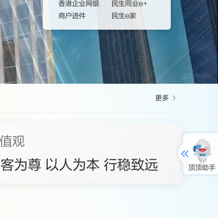
香港企业网银
民生同业e+
商户进件
民生e家
更多
值观
名单。
客为尊 以人为本 行稳致远
顶顶助手