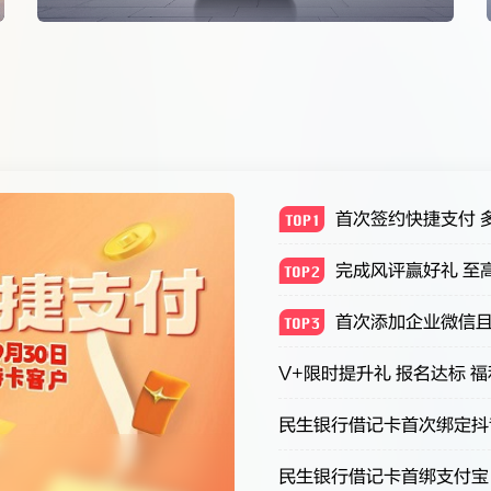
文化公益，持续开展公益实践，涵盖扶弱济困、教育支持、健康福
了解详情
首次签约快捷支付 
践行ESG理念的典范
完成风评赢好礼 至
首次添加企业微信且微信
2024、2025连续两年 MSCI ESG评级“AAA”。
V+限时提升礼 报名达标 
民生银行借记卡首绑支付宝 