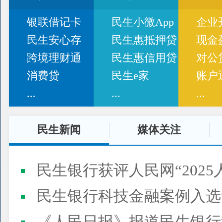
银联借记卡
民生小微App
企业
民生安心存
民生惠抵押贷
现金
跨境理财通
民生惠信用贷
对公
消费贷
民生e家
账户
...
...
...
民生新闻
媒体关注
民生银行获评人民网“2025
民生银行科技金融案例入选“2025人民