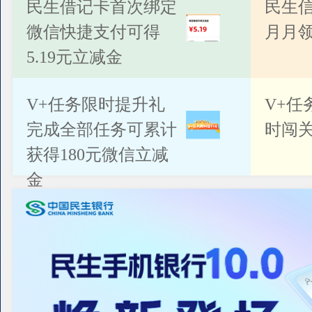
公告
民生借记卡首次绑定
民生
微信快捷支付可得
月月
5.19元立减金
V+任务限时提升礼
V+任
完成全部任务可累计
时闯关
获得180元微信立减
金