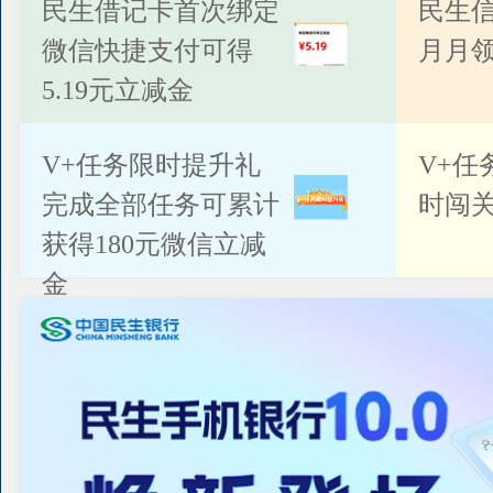
公告
民生借记卡首次绑定
民生
微信快捷支付可得
月月
5.19元立减金
V+任务限时提升礼
V+任
完成全部任务可累计
时闯关
获得180元微信立减
金