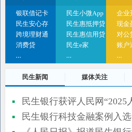
银联借记卡
民生小微App
企业
民生安心存
民生惠抵押贷
现金
跨境理财通
民生惠信用贷
对公
消费贷
民生e家
账户
...
...
...
民生新闻
媒体关注
民生银行获评人民网“2025
民生银行科技金融案例入选“2025人民