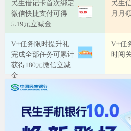
公告
民生借记卡首次绑定
民生
微信快捷支付可得
月月
5.19元立减金
V+任务限时提升礼
V+任
完成全部任务可累计
时闯关
获得180元微信立减
金