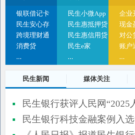
银联借记卡
民生小微App
企业
民生安心存
民生惠抵押贷
现金
跨境理财通
民生惠信用贷
对公
消费贷
民生e家
账户
...
...
...
民生新闻
媒体关注
民生银行获评人民网“2025
民生银行科技金融案例入选“2025人民