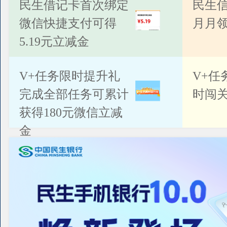
公告
民生借记卡首次绑定
民生
微信快捷支付可得
月月
5.19元立减金
V+任务限时提升礼
V+任
完成全部任务可累计
时闯关
获得180元微信立减
金