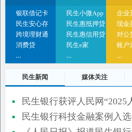
银联借记卡
民生小微App
企业
民生安心存
民生惠抵押贷
现金
跨境理财通
民生惠信用贷
对公
消费贷
民生e家
账户
...
...
...
民生新闻
媒体关注
民生银行获评人民网“2025
民生银行科技金融案例入选“2025人民