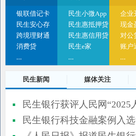
银联借记卡
民生小微App
企业
民生安心存
民生惠抵押贷
现金
跨境理财通
民生惠信用贷
对公
消费贷
民生e家
账户
...
...
...
民生新闻
媒体关注
民生银行获评人民网“2025
民生银行科技金融案例入选“2025人民