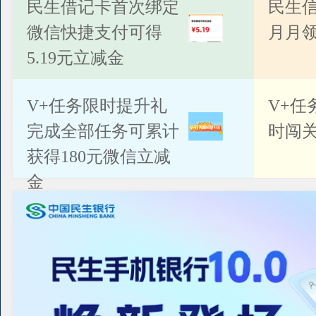
公告
民生借记卡首次绑定
民生
微信快捷支付可得
月月
5.19元立减金
V+任务限时提升礼
V+任
完成全部任务可累计
时闯关
获得180元微信立减
金