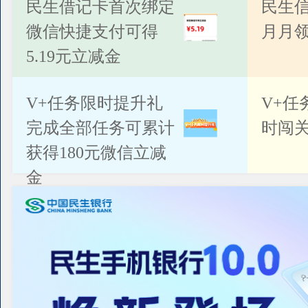
公告
民生借记卡首次绑定
民生
微信快捷支付可得
月月
5.19元立减金
V+任务限时提升礼
V+任
完成全部任务可累计
时闯关
获得180元微信立减
金