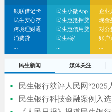
银联借记卡
民生小微App
企业
民生安心存
民生惠抵押贷
现金
跨境理财通
民生惠信用贷
对公
消费贷
民生e家
账户
...
...
...
民生新闻
媒体关注
民生银行获评人民网“2025
民生银行科技金融案例入选“2025人民