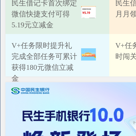
公告
民生借记卡首次绑定
民生
微信快捷支付可得
月月
5.19元立减金
V+任务限时提升礼
V+任
完成全部任务可累计
时闯关
获得180元微信立减
金