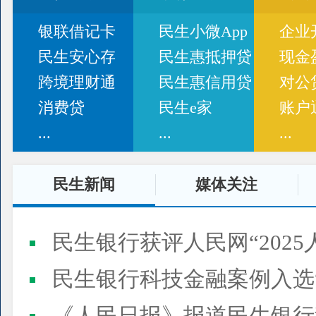
银联借记卡
民生小微App
企业
民生安心存
民生惠抵押贷
现金
跨境理财通
民生惠信用贷
对公
消费贷
民生e家
账户
...
...
...
民生新闻
媒体关注
民生银行获评人民网“2025
民生银行科技金融案例入选“2025人民