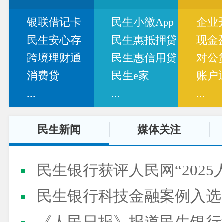
银联借记卡
民生小微App
企业
民生安心存
民生惠抵押贷
现金
跨境理财通
民生惠信用贷
对公
消费贷
民生e家
账户
...
...
...
民生新闻
媒体关注
民生银行获评人民网“2025
民生银行科技金融案例入选“2025人民