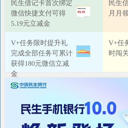
公告
民生借记卡首次绑定
民生
微信快捷支付可得
月月
5.19元立减金
V+任务限时提升礼
V+任
完成全部任务可累计
时闯关
获得180元微信立减
金