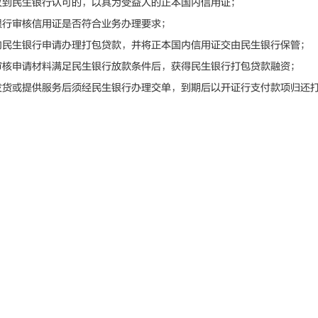
民生银行认可的，以其为受益人的正本国内信用证；
审核信用证是否符合业务办理要求；
生银行申请办理打包贷款，并将正本国内信用证交由民生银行保管；
申请材料满足民生银行放款条件后，获得民生银行打包贷款融资；
或提供服务后须经民生银行办理交单，到期后以开证行支付款项归还