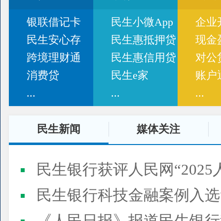
银联借记卡
民生小微App
企业
民生安心存
民生惠抵押贷
现金
跨境理财通
民生惠信用贷
对公
消费贷
民生e家
账户
...
...
...
民生新闻
媒体关注
民生银行获评人民网“2025
民生银行科技金融案例入选“2025人民