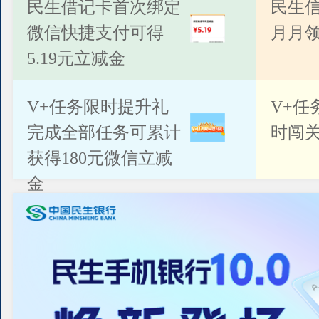
公告
民生借记卡首次绑定
民生
微信快捷支付可得
月月
5.19元立减金
V+任务限时提升礼
V+任
完成全部任务可累计
时闯关
获得180元微信立减
金