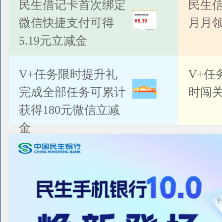
公告
民生借记卡首次绑定
民生
微信快捷支付可得
月月
5.19元立减金
V+任务限时提升礼
V+任
完成全部任务可累计
时闯关
获得180元微信立减
金