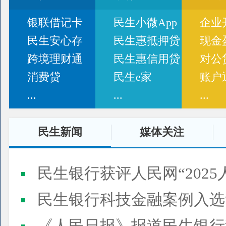
银联借记卡
民生小微App
企业
民生安心存
民生惠抵押贷
现金
跨境理财通
民生惠信用贷
对公
消费贷
民生e家
账户
...
...
...
民生新闻
媒体关注
民生银行获评人民网“2025
民生银行科技金融案例入选“2025人民