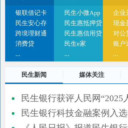
银联借记卡
民生小微App
企业
民生安心存
民生惠抵押贷
现金
跨境理财通
民生惠信用贷
对公
消费贷
民生e家
账户
...
...
...
民生新闻
媒体关注
民生银行获评人民网“2025
民生银行科技金融案例入选“2025人民