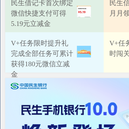
公告
民生借记卡首次绑定
民生
微信快捷支付可得
月月
5.19元立减金
V+任务限时提升礼
V+任
完成全部任务可累计
时闯关
获得180元微信立减
金