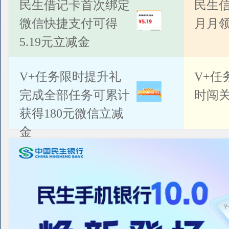
公告
民生借记卡首次绑定
民生
微信快捷支付可得
月月
5.19元立减金
V+任务限时提升礼
V+任
完成全部任务可累计
时闯关
获得180元微信立减
金