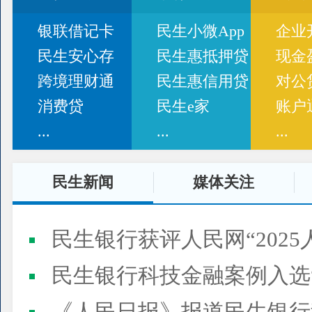
银联借记卡
民生小微App
企业
民生安心存
民生惠抵押贷
现金
跨境理财通
民生惠信用贷
对公
消费贷
民生e家
账户
...
...
...
民生新闻
媒体关注
民生银行获评人民网“2025
民生银行科技金融案例入选“2025人民