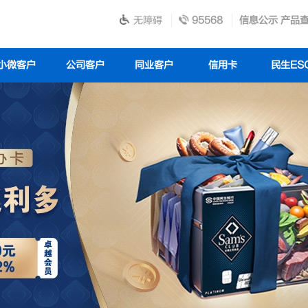
无障碍
95568
信息公示
产品
小微客户
公司客户
同业客户
信用卡
民生ES