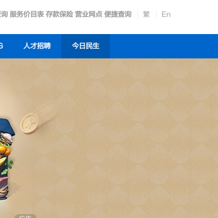
查询
服务价目表
存款保险
营业网点
便捷查询
繁
En
G
人才招聘
今日民生