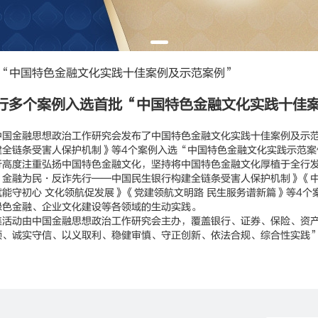
“中国特色金融文化实践十佳案例及示范案例”
行多个案例入选首批“中国特色金融文化实践十佳
金融思想政治工作研究会发布了中国特色金融文化实践十佳案例及示范
建全链条受害人保护机制》等4个案例入选“中国特色金融文化实践示范案
度注重弘扬中国特色金融文化，坚持将中国特色金融文化厚植于全行发
《金融为民・反诈先行——中国民生银行构建全链条受害人保护机制》《
赋能守初心 文化领航促发展》《党建领航文明路 民生服务谱新篇》等4
绿色金融、企业文化建设等各领域的生动实践。
动由中国金融思想政治工作研究会主办，覆盖银行、证券、保险、资产
领、诚实守信、以义取利、稳健审慎、守正创新、依法合规、综合性实践