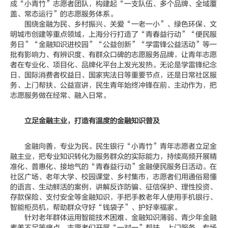
成“小青竹”志愿者团队，构建起“一支队伍、多个品牌、全域覆
盖、常态运行”的志愿服务体系。
围绕金融为民、乡村振兴、关爱“一老一小”、绿色环保、文
明城市创建等重点领域，上海分行打造了“青春益行动”“便民服
务日”“金融知识进校园”“公益创新”“学雷锋公益活动”等一
批有影响力、有辨识度、有群众口碑的志愿服务品牌，让青年志愿
者在专业化、项目化、品牌化平台上发光发热。无论是学雷锋纪念
日、国际消费者权益日、国家宪法日等重要节点，还是日常社区服
务、上门帮扶、公益宣讲，民生青年始终冲锋在前、主动作为，把
志愿服务做在经常、融入日常。
立足金融主业，打造有温度的金融知识普及
金融向善，专业为民。民生银行“小青竹”青年志愿者立足金
融主业，把专业知识转化为服务群众的实际能力，持续高频开展精
准化、普惠化、接地气的“青春益行动”金融便民服务日活动。在
社区广场、老年大学、校园课堂、乡村集市，志愿者们用通俗易懂
的语言、生动鲜活的案例，讲解反诈防骗、征信保护、理性投资、
存款保险、支付安全等金融知识，手把手教老年人使用手机银行、
智能柜员机，帮助群众守好“钱袋子”、护好幸福家。
针对老年群体运用智能技术困难、金融知识薄弱、青少年金融
素养不足等痛点，志愿者们开展“一对一”帮扶、上门服务、专场