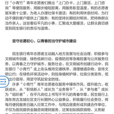
行“小青竹”青年志愿者们推出“上门办卡、上门激活、上门咨
询”等便民服务，用脚步缩短距离，用服务彰显温度。有的志愿者
驱车数十公里，为老人办理社保卡激活；有的利用休息时间，为行
动不便的客户提供上门服务；有的坚持长期结对帮扶，把特殊群众
当作亲人。这些看似平凡的小事，汇聚成大爱暖流，让群众真切感
受到民生银行的责任与温情。
坚守志愿初心，以青春担当守护城市建设
民生银行青年志愿者主动融入地方发展与社会治理，积极参与
文明城市创建、绿色低碳行动、疫情防控等急难险重与公共服务任
务，以青春之力守护城市、服务社会。在文明城市创建行动中，民
生银行“小青竹”走上街头维持交通秩序、清理楼道杂物、宣传文
明公约；在绿色环保活动中，则投身植树护绿、垃圾分类宣传、低
碳出行倡导，用坚守筑起安全防线。
许多“小青竹”青年志愿者在服务中锤炼作风、提升能力、收
获成长，从“职场新人”成长为“业务骨干”，从“参与者”成长
为“组织者”，在平凡岗位上书写不平凡的青春华章。民生银行上
海东苑古龙城社区支行长期热心公益事业，积极履行社会责任，将
每月便民服务日融入日常工作中，与周边居委形成共建合作单位，
不仅为居民提供金融咨询理财服务，还策划如捐款捐物、义务献