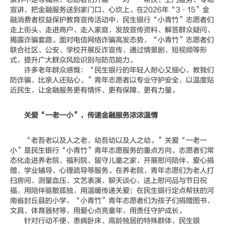
宣讲，把金融服务送到家门口、心坎上。在2026年“3·15”金
融消费者权益保护教育宣传活动中，民生银行“小青竹”志愿者们
走上街头、走进商户、走入家庭，发放宣传资料、解答群众疑问、
揭露诈骗套路。面对电信网络诈骗高发态势，“小青竹”志愿者们
联合社区、公安、学校开展反诈宣传，通过情景剧、短视频等形
式，提升广大群众风险识别与防范能力。
许多老年群众感慨：“民生银行的年轻人耐心又细心，教我们
防诈骗，比亲人还贴心。”青年志愿者以专业守护安全，以温度贴
近民生，让金融服务更有情怀、更有保障、更有力量。
关爱“一老一小”，传递金融服务浓浓温情
“老吾老以及人之老，幼吾幼以及人之幼。”关爱“一老一
小”是民生银行“小青竹”青年志愿服务的重点方向。志愿者们常
态化走进养老院、福利院、留守儿童之家，开展慰问陪伴、爱心捐
赠、学业辅导、心理疏导等服务。在养老院，青年志愿们为老人打
扫房间、测量血压、文艺表演、聊天谈心，送上慰问品与节日祝
福，用陪伴驱散孤独，用温暖传递关爱；在民生银行定点帮扶的河
南省封丘县的小学，“小青竹”青年志愿者们为孩子们捐赠图书、
文具、体育器材等，用爱心点亮童年，用责任守护成长。
针对行动不便、患病卧床、高龄独居的特殊群体，民生银