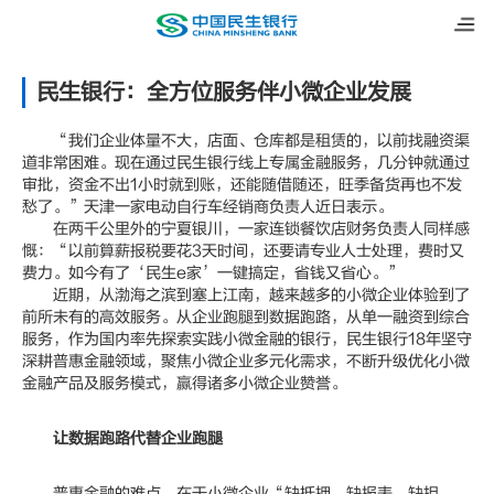
民生银行：全方位服务伴小微企业发展
“我们企业体量不大，店面、仓库都是租赁的，以前找融资渠
道非常困难。现在通过民生银行线上专属金融服务，几分钟就通过
审批，资金不出1小时就到账，还能随借随还，旺季备货再也不发
愁了。”天津一家电动自行车经销商负责人近日表示。
在两千公里外的宁夏银川，一家连锁餐饮店财务负责人同样感
慨：“以前算薪报税要花3天时间，还要请专业人士处理，费时又
费力。如今有了‘民生e家’一键搞定，省钱又省心。”
近期，从渤海之滨到塞上江南，越来越多的小微企业体验到了
前所未有的高效服务。从企业跑腿到数据跑路，从单一融资到综合
服务，作为国内率先探索实践小微金融的银行，民生银行18年坚守
深耕普惠金融领域，聚焦小微企业多元化需求，不断升级优化小微
金融产品及服务模式，赢得诸多小微企业赞誉。
让数据跑路代替企业跑腿
普惠金融的难点，在于小微企业“缺抵押、缺报表、缺担