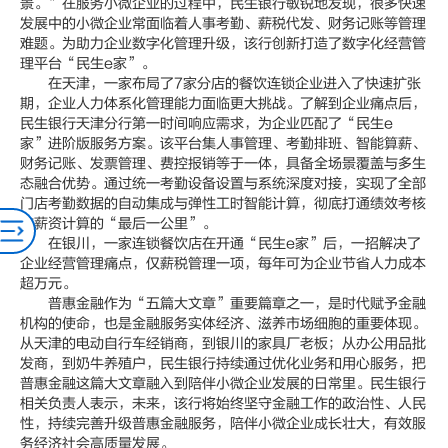
景。”在服务小微企业的过程中，民生银行敏锐地发现，很多快速
发展中的小微企业常面临着人事考勤、薪税代发、财务记账等管理
难题。为助力企业数字化管理升级，该行创新打造了数字化经营管
理平台“民生e家”。
在天津，一家布局了7家分店的餐饮连锁企业进入了快速扩张
期，企业人力体系化管理能力面临更大挑战。了解到企业痛点后，
民生银行天津分行第一时间响应需求，为企业匹配了“民生e
家”进阶版服务方案。该平台集人事管理、考勤排班、智能算薪、
财务记账、发票管理、费控报销等于一体，具备全场景覆盖与多生
态融合优势。通过统一考勤设备设置与系统深度对接，实现了全部
门店考勤数据的自动集成与弹性工时智能计算，彻底打通绩效考核
与薪资计算的“最后一公里”。
在银川，一家连锁餐饮店在开通“民生e家”后，一招解决了
企业经营管理痛点，仅薪税管理一项，每年可为企业节省人力成本
超万元。
普惠金融作为“五篇大文章”重要篇章之一，是时代赋予金融
机构的使命，也是金融服务实体经济、滋养市场细胞的重要体现。
从天津的电动自行车经销商，到银川的家具厂老板；从办公用品批
发商，到奶牛养殖户，民生银行持续通过优化业务和用心服务，把
普惠金融这篇大文章融入到陪伴小微企业发展的日常里。民生银行
相关负责人表示，未来，该行将始终坚守金融工作的政治性、人民
性，持续完善升级普惠金融服务，陪伴小微企业成长壮大，有效服
务经济社会高质量发展。