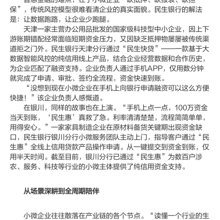
保”，传统风控模型很难看清企业的真实面貌。民生银行的解法
是：让数据跑路，让企业少跑腿。
天津一家主营办公用品批发的国家级科技型中小企业，因上下
游账期错配经常面临短期资金压力，又因缺乏抵押物屡屡被传统渠
道拒之门外。民生银行天津分行通过“民生快贷”——一款基于大
数据智能风控的纯信用线上产品，结合企业经营数据和合作历史，
为企业匹配了融资支持。企业负责人通过手机APP，仅用数分钟
就完成了申请、审批、签约全流程，资金快速到账。
“没想到现在小微企业在手机上向银行申请融资可以这么方便
快捷！”该企业负责人感慨道。
在银川，同样的故事也在上演。“手机上点一点，100万资金
当天到账，‘民生惠’真救了急。利率清清楚楚，流程简简单单，
用得安心。”一家家具制造企业在原材料备货关键期出现资金缺
口，民生银行银川分行小微服务团队主动上门，指导客户通过“民
生惠”全线上信用贷款产品操作申请。从一键提交到资金到账，仅
用半天时间。截至目前，银川分行已通过“民生惠”为数百户涉
农、服务、科技等行业的小微主体提供了纯信用资金支持。
从场景深耕到全周期陪伴
小微企业往往散落在产业链的各个节点。“读懂一个行业的生