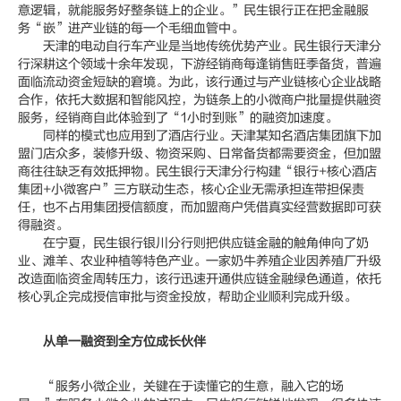
意逻辑，就能服务好整条链上的企业。”民生银行正在把金融服
务“嵌”进产业链的每一个毛细血管中。
天津的电动自行车产业是当地传统优势产业。民生银行天津分
行深耕这个领域十余年发现，下游经销商每逢销售旺季备货，普遍
面临流动资金短缺的窘境。为此，该行通过与产业链核心企业战略
合作，依托大数据和智能风控，为链条上的小微商户批量提供融资
服务，经销商自此体验到了“1小时到账”的融资加速度。
同样的模式也应用到了酒店行业。天津某知名酒店集团旗下加
盟门店众多，装修升级、物资采购、日常备货都需要资金，但加盟
商往往缺乏有效抵押物。民生银行天津分行构建“银行+核心酒店
集团+小微客户”三方联动生态，核心企业无需承担连带担保责
任，也不占用集团授信额度，而加盟商户凭借真实经营数据即可获
得融资。
在宁夏，民生银行银川分行则把供应链金融的触角伸向了奶
业、滩羊、农业种植等特色产业。一家奶牛养殖企业因养殖厂升级
改造面临资金周转压力，该行迅速开通供应链金融绿色通道，依托
核心乳企完成授信审批与资金投放，帮助企业顺利完成升级。
从单一融资到全方位成长伙伴
“服务小微企业，关键在于读懂它的生意，融入它的场