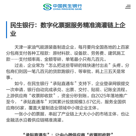
民生银行：数字化票据服务精准滴灌链上企
业
天津一家油气能源装备制造企业，每月要向全国各地的上百家
分包商支付各种工程款：原材料款、设备款、劳务费、建筑施工
款……支付频率高、金额零碎，单笔最小只有几百元。
过去，企业常为“怎么把这些零碎的钱快速付出去”头疼。分
包商们则因一笔几百元的货款跑银行、等审批，耗上三五天是常
事。
如今，在民生银行“承贴直通车”支持下，企业登录网银提交
一次申请，银行自动完成承兑、出票、交付、贴现、记账全流程。
上游供应商“收票即收款”，资金分秒到账。自2025年落地推广
至今，“承贴直通车”对其累计投放规模3.67亿元，服务全国供
应商66家，覆盖大量制造业领域中小微企业主体。
一张小小的票据，串起了产业链上大大小小的市场主体，也让
金融活水沿着供应链精准滴灌。
“承贴直通车”：让中小微供应商“收票即收款”