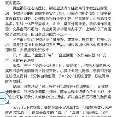
双向困局。
民生银行在走访医药、制造业及汽车经销商等小微企业时发
现，小微企业的用票需求真实而迫切，但痛点也格外突出：很多企
业没有专职财务，处理复杂银行业务困难；经营繁忙、小额高频交
易多，对线上化产品需求大；企业主常在外跑业务，手机操作是刚
需；交易合同不规范，有业务需求却常常办不了；上游核心厂商虽
给了银票账期，但自身贴现能力不足……
民生银行针对小微企业“融资慢、成本高、操作繁”的核心诉
求，量身打造线上票据融资系列产品，通过数据化技术重构业务办
理流程，大幅提高融资效率：
开户：通过“企业开户e”，企业到柜一次即完成基本户交
付，实时追踪进度。
承兑：推行“授信+出账线上化、智能化”，依托大模型技术
实现银承专属额度线上智能审批。小微企业通过网银、手机银行等
在线提交资料，5分钟自动出票，7×12小时系统运营，打破网点
时间限制。
贴现：银票贴现“线上签约+自助授信+自助贴现”，企业端
便捷申请，银行端快速审批到账。商票贴现围绕核心企业上游，小
微企业可依托承兑人或核心企业授信，解决自身资质不足的融资难
题。
5万元以下的银票，交易金额不足总量1%，但交易笔数和客户
数占20%以上，这是最真实的“真小”“真微”用票群体。民生