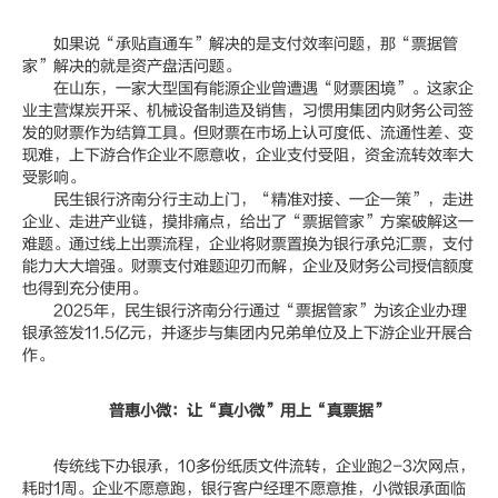
如果说“承贴直通车”解决的是支付效率问题，那“票据管
家”解决的就是资产盘活问题。
在山东，一家大型国有能源企业曾遭遇“财票困境”。这家企
业主营煤炭开采、机械设备制造及销售，习惯用集团内财务公司签
发的财票作为结算工具。但财票在市场上认可度低、流通性差、变
现难，上下游合作企业不愿意收，企业支付受阻，资金流转效率大
受影响。
民生银行济南分行主动上门，“精准对接、一企一策”，走进
企业、走进产业链，摸排痛点，给出了“票据管家”方案破解这一
难题。通过线上出票流程，企业将财票置换为银行承兑汇票，支付
能力大大增强。财票支付难题迎刃而解，企业及财务公司授信额度
也得到充分使用。
2025年，民生银行济南分行通过“票据管家”为该企业办理
银承签发11.5亿元，并逐步与集团内兄弟单位及上下游企业开展合
作。
普惠小微：让“真小微”用上“真票据”
传统线下办银承，10多份纸质文件流转，企业跑2-3次网点，
耗时1周。企业不愿意跑，银行客户经理不愿意推，小微银承面临