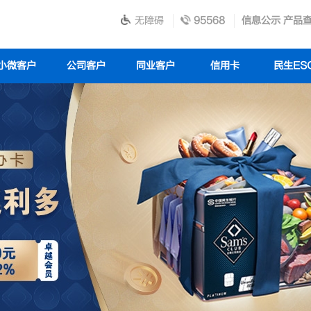
无障碍
95568
信息公示
产品
小微客户
公司客户
同业客户
信用卡
民生ES