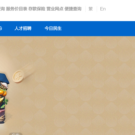
查询
服务价目表
存款保险
营业网点
便捷查询
繁
En
G
人才招聘
今日民生