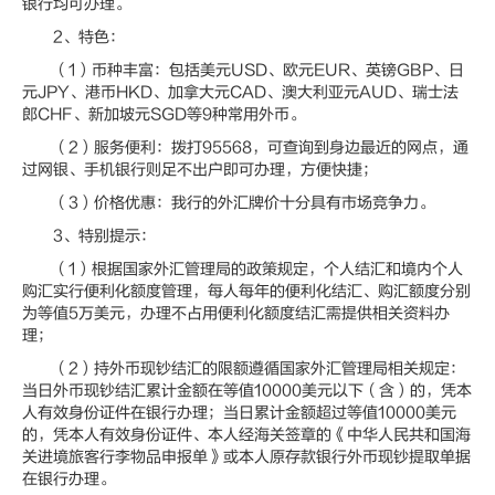
银行均可办理。
2、特色：
（1）币种丰富：包括美元USD、欧元EUR、英镑GBP、日
元JPY、港币HKD、加拿大元CAD、澳大利亚元AUD、瑞士法
郎CHF、新加坡元SGD等9种常用外币。
（2）服务便利：拨打95568，可查询到身边最近的网点，通
过网银、手机银行则足不出户即可办理，方便快捷；
（3）价格优惠：我行的外汇牌价十分具有市场竞争力。
3、特别提示：
（1）根据国家外汇管理局的政策规定，个人结汇和境内个人
购汇实行便利化额度管理，每人每年的便利化结汇、购汇额度分别
为等值5万美元，办理不占用便利化额度结汇需提供相关资料办
理；
（2）持外币现钞结汇的限额遵循国家外汇管理局相关规定：
当日外币现钞结汇累计金额在等值10000美元以下（含）的，凭本
人有效身份证件在银行办理；当日累计金额超过等值10000美元
的，凭本人有效身份证件、本人经海关签章的《中华人民共和国海
关进境旅客行李物品申报单》或本人原存款银行外币现钞提取单据
在银行办理。