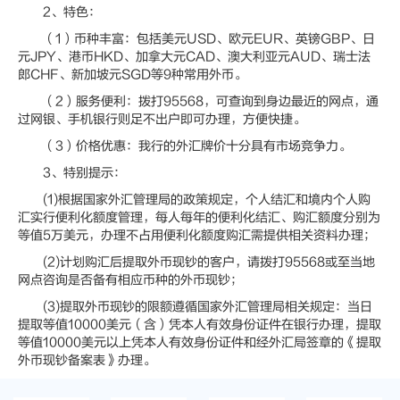
2、特色：
（1）币种丰富：包括美元USD、欧元EUR、英镑GBP、日
元JPY、港币HKD、加拿大元CAD、澳大利亚元AUD、瑞士法
郎CHF、新加坡元SGD等9种常用外币。
（2）服务便利：拨打95568，可查询到身边最近的网点，通
过网银、手机银行则足不出户即可办理，方便快捷。
（3）价格优惠：我行的外汇牌价十分具有市场竞争力。
3、特别提示：
(1)根据国家外汇管理局的政策规定，个人结汇和境内个人购
汇实行便利化额度管理，每人每年的便利化结汇、购汇额度分别为
等值5万美元，办理不占用便利化额度购汇需提供相关资料办理；
(2)计划购汇后提取外币现钞的客户，请拨打95568或至当地
网点咨询是否备有相应币种的外币现钞；
(3)提取外币现钞的限额遵循国家外汇管理局相关规定：当日
提取等值10000美元（含）凭本人有效身份证件在银行办理，提取
等值10000美元以上凭本人有效身份证件和经外汇局签章的《提取
外币现钞备案表》办理。