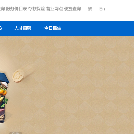
查询
服务价目表
存款保险
营业网点
便捷查询
繁
En
G
人才招聘
今日民生