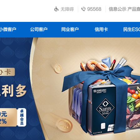
无障碍
95568
信息公示
产品
小微客户
公司客户
同业客户
信用卡
民生ES