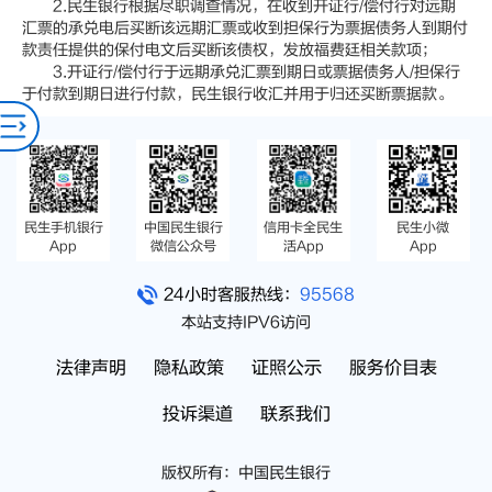
2.民生银行根据尽职调查情况，在收到开证行/偿付行对远期
汇票的承兑电后买断该远期汇票或收到担保行为票据债务人到期付
款责任提供的保付电文后买断该债权，发放福费廷相关款项；
3.开证行/偿付行于远期承兑汇票到期日或票据债务人/担保行
于付款到期日进行付款，民生银行收汇并用于归还买断票据款。
民生手机银行
中国民生银行
信用卡全民生
民生小微
App
微信公众号
活App
App
24小时客服热线：
95568
本站支持IPV6访问
法律声明
隐私政策
证照公示
服务价目表
投诉渠道
联系我们
版权所有：中国民生银行