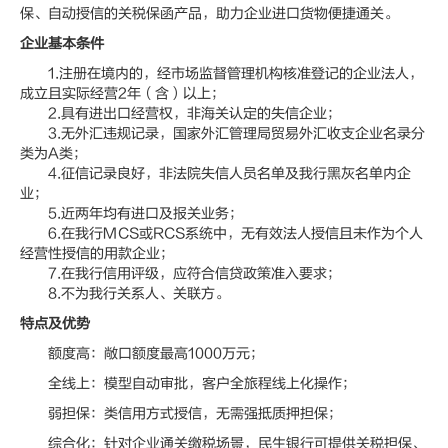
保、自动授信的关税保函产品，助力企业进口货物便捷通关。
企业基本条件
1.注册在境内的，经市场监督管理机构核准登记的企业法人，
成立且实际经营2年（含）以上；
2.具有进出口经营权，非海关认定的失信企业；
3.无外汇违规记录，国家外汇管理局贸易外汇收支企业名录分
类为A类；
4.征信记录良好，非法院失信人员名单及我行黑灰名单内企
业；
5.近两年均有进口及报关业务；
6.在我行MCS或RCS系统中，无有效法人授信且未作为个人
经营性授信的用款企业；
7.在我行信用评级，应符合信贷政策准入要求；
8.不为我行关系人、关联方。
特点及优势
额度高：敞口额度最高1000万元；
全线上：模型自动审批，客户全旅程线上化操作；
弱担保：类信用方式授信，无需强抵质押担保；
综合化：针对企业通关缴税场景，民生银行可提供关税担保、