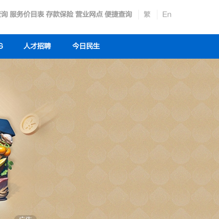
查询
服务价目表
存款保险
营业网点
便捷查询
繁
En
G
人才招聘
今日民生