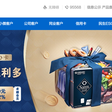
无障碍
95568
信息公示
产品
小微客户
公司客户
同业客户
信用卡
民生ES