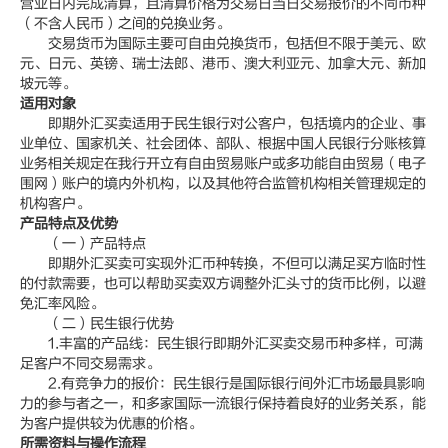
营业日内完成清算，且清算价格为交易日当日交易报价的不同币种
（不含人民币）之间的兑换业务。
交易货币为国际主要可自由兑换货币，包括但不限于美元、欧
元、日元、英镑、瑞士法郎、港币、澳大利亚元、加拿大元、新加
坡元等。
适用对象
即期外汇买卖适用于民生银行对公客户，包括境内的企业、事
业单位、国家机关、社会团体、部队、根据中国人民银行分账核算
业务相关规定在我行开立有自由贸易账户或多功能自由贸易（电子
围网）账户的境内外机构，以及其他符合监管机构相关管理规定的
机构客户。
产品特点及优势
（一）产品特点
即期外汇买卖可实现外汇币种转换，不但可以满足买方临时性
的付款需要，也可以帮助买卖双方调整外汇头寸的货币比例，以避
免汇率风险。
（二）民生银行优势
1.丰富的产品线：民生银行即期外汇买卖交易币种多样，可满
足客户不同交易需求。
2.有竞争力的报价：民生银行是国际银行间外汇市场最具影响
力的参与者之一，和多家国际一流银行保持着良好的业务关系，能
为客户提供较为优惠的价格。
所需资料与操作流程