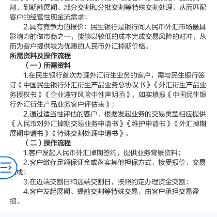
割、到期前展期、部分交割和分批交割等特殊交割处理，从而匹配
客户的经营性现金流需求；
2.具有竞争力的报价：民生银行是银行间人民币外汇市场最具
影响力的做市商之一，能够以较低的成本完成交易风险的对冲，从
而为客户提供较为优惠的人民币外汇掉期价格。
所需资料及操作流程
（一）所需资料
1.在民生银行首次办理外汇衍生业务的客户，需与民生银行签
订《中国民生银行外汇衍生产品业务总协议书》《外汇衍生产品业
务授权书》《企业遵守风险中性声明函》，如实填报《中国民生银
行外汇衍生产品业务客户评估表》；
2.通过适当性评估的客户，根据发起业务的交易类型相应提供
《人民币对外汇掉期交易业务申请书》《维护申请书》《外汇掉期
展期申请书》《特殊交割处理申请书》。
（二）操作流程
1.客户发起人民币外汇掉期签约，提供业务背景资料；
2.客户缴存足额保证金或落实其他担保方式，接受报价，交易
达成；
3.在近端交割日和远端交割日，按照约定办理资金交割；
4.客户发起展期、提前交割等特殊交易，由客户承担交易盈
损。