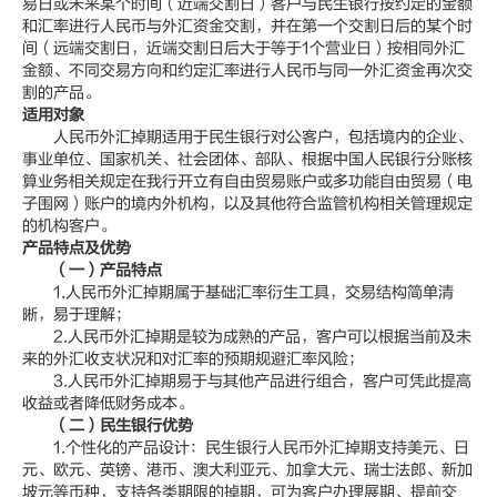
易日或未来某个时间（近端交割日）客户与民生银行按约定的金额
和汇率进行人民币与外汇资金交割，并在第一个交割日后的某个时
间（远端交割日，近端交割日后大于等于1个营业日）按相同外汇
金额、不同交易方向和约定汇率进行人民币与同一外汇资金再次交
割的产品。
适用对象
人民币外汇掉期适用于民生银行对公客户，包括境内的企业、
事业单位、国家机关、社会团体、部队、根据中国人民银行分账核
算业务相关规定在我行开立有自由贸易账户或多功能自由贸易（电
子围网）账户的境内外机构，以及其他符合监管机构相关管理规定
的机构客户。
产品特点及优势
（一）产品特点
1.人民币外汇掉期属于基础汇率衍生工具，交易结构简单清
晰，易于理解；
2.人民币外汇掉期是较为成熟的产品，客户可以根据当前及未
来的外汇收支状况和对汇率的预期规避汇率风险；
3.人民币外汇掉期易于与其他产品进行组合，客户可凭此提高
收益或者降低财务成本。
（二）民生银行优势
1.个性化的产品设计：民生银行人民币外汇掉期支持美元、日
元、欧元、英镑、港币、澳大利亚元、加拿大元、瑞士法郎、新加
坡元等币种，支持各类期限的掉期，可为客户办理展期、提前交