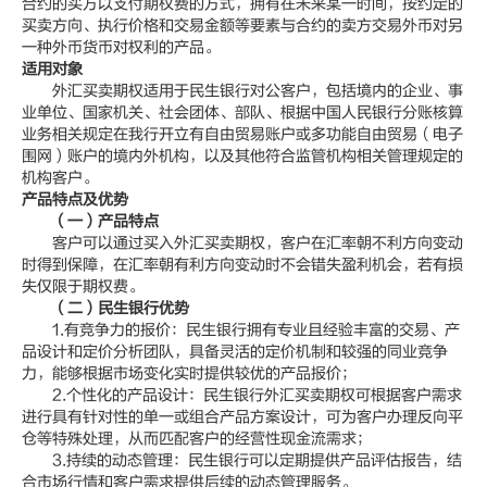
合约的买方以支付期权费的方式，拥有在未来某一时间，按约定的
买卖方向、执行价格和交易金额等要素与合约的卖方交易外币对另
一种外币货币对权利的产品。
适用对象
外汇买卖期权适用于民生银行对公客户，包括境内的企业、事
业单位、国家机关、社会团体、部队、根据中国人民银行分账核算
业务相关规定在我行开立有自由贸易账户或多功能自由贸易（电子
围网）账户的境内外机构，以及其他符合监管机构相关管理规定的
机构客户。
产品特点及优势
（一）产品特点
客户可以通过买入外汇买卖期权，客户在汇率朝不利方向变动
时得到保障，在汇率朝有利方向变动时不会错失盈利机会，若有损
失仅限于期权费。
（二）民生银行优势
1.有竞争力的报价：民生银行拥有专业且经验丰富的交易、产
品设计和定价分析团队，具备灵活的定价机制和较强的同业竞争
力，能够根据市场变化实时提供较优的产品报价；
2.个性化的产品设计：民生银行外汇买卖期权可根据客户需求
进行具有针对性的单一或组合产品方案设计，可为客户办理反向平
仓等特殊处理，从而匹配客户的经营性现金流需求；
3.持续的动态管理：民生银行可以定期提供产品评估报告，结
合市场行情和客户需求提供后续的动态管理服务。