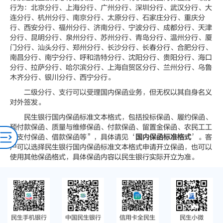
行为：北京分行、上海分行、广州分行、深圳分行、武汉分行、大
连分行、杭州分行、南京分行、太原分行、石家庄分行、重庆分
行、西安分行、福州分行、济南分行、宁波分行、成都分行、天津
分行、昆明分行、泉州分行、苏州分行、青岛分行、温州分行、厦
门分行、汕头分行、郑州分行、长沙分行、长春分行、合肥分行、
南昌分行、南宁分行、呼和浩特分行、沈阳分行、贵阳分行、海口
分行、拉萨分行、哈尔滨分行、上海自贸区分行、兰州分行、乌鲁
木齐分行、银川分行、西宁分行。
二级分行、支行可以受理国内保函业务，但无权以其自身名义
对外签发。
民生银行国内保函标准文本格式，包括投标保函、履约保函、
预付款保函、质量与维修保函、付款保函、留置金保函、农民工工
资支付保函、借款保函等”，具体请见‘
国内保函标准格式
’。客
户可以选择民生银行国内保函标准文本格式申请开立保函，也可以
使用其他保函格式，具体保函内容以民生银行实际开立为准。
民生手机银行
中国民生银行
信用卡全民生
民生小微