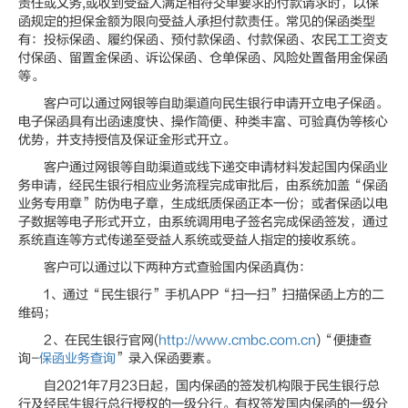
责任或义务,或收到受益人满足相符交单要求的付款请求时，以保
函规定的担保金额为限向受益人承担付款责任。常见的保函类型
有：投标保函、履约保函、预付款保函、付款保函、农民工工资支
付保函、留置金保函、诉讼保函、仓单保函、风险处置备用金保函
等。
客户可以通过网银等自助渠道向民生银行申请开立电子保函。
电子保函具有出函速度快、操作简便、种类丰富、可验真伪等核心
优势，并支持授信及保证金形式开立。
客户通过网银等自助渠道或线下递交申请材料发起国内保函业
务申请，经民生银行相应业务流程完成审批后，由系统加盖“保函
业务专用章”防伪电子章，生成纸质保函正本一份；或者保函以电
子数据等电子形式开立，由系统调用电子签名完成保函签发，通过
系统直连等方式传递至受益人系统或受益人指定的接收系统。
客户可以通过以下两种方式查验国内保函真伪：
1、通过“民生银行”手机APP“扫一扫”扫描保函上方的二
维码；
2、在民生银行官网(
http://www.cmbc.com.cn
)“便捷查
询-
保函业务查询
”录入保函要素。
自2021年7月23日起，国内保函的签发机构限于民生银行总
行及经民生银行总行授权的一级分行。有权签发国内保函的一级分