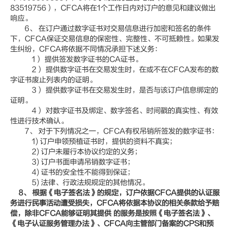
83519756），CFCA将在1个工作日内对订户的意见和建议做出
响应。
6、 在订户通过数字证书对交易信息进行加密和签名的条件
下，CFCA保证交易信息的保密性、完整性、不可抵赖性。如果发
生纠纷，CFCA将依据不同情况承担下述义务：
1） 提供签发数字证书的CA证书。
2） 提供数字证书在交易发生时，在或不在CFCA发布的数
字证书废止列表内的证明。
3） 提供数字证书在交易发生时，是否与该订户信息绑定的
证明。
4） 对数字证书及绑定、数字签名、时间戳的真实性、有效
性进行技术确认。
7、 对于下列情况之一，CFCA有权吊销所签发的数字证书：
1) 订户申领预植证书时，提供的资料不真实；
2) 订户未履行本协议约定的义务；
3) 订户书面申请吊销数字证书；
4) 证书的安全性不能得到保证；
5) 法律、行政法规规定的其他情况。
8
、 根据《电子签名法》的规定，订户依据CFCA提供的认证服
务进行民事活动遭受损失，CFCA将依据本协议的相关条款给予赔
偿，除非CFCA能够证明其提供 的服务是按照《电子签名法》、
《电子认证服务管理办法》、CFCA向主管部门备案的CPS和预