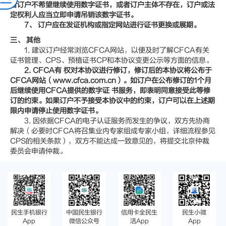
者订户不希望继续使用数字证书，或者订户主体不存在，订户或法
定权利人应当立即申请吊销该数字证书。
7、 订户应在发证机构或指定网站进行证书更换或展期。
三、 其他
1. 建议订户经常浏览CFCA网站，以便及时了解CFCA有关
证书管理、CPS、预植证书CP和本协议变更公示等方面的信息。
2. CFCA
有 权对本协议进行修订，修订后的本协议将公布于
CFCA网站（www.cfca.com.cn）。如订户在公布修订的1个月
后继续使用CFCA提供的数字证 书服务，即表明同意接受此等修
订的约束。如果订户不予接受本协议中的约束，订户可以在上述期
限内申请停止使用数字证书。
3. 因依据CFCA的电子认证服务而发生的争议，双方先协商
解决（必要时CFCA将召集业内专家组成专家小组，详细流程参见
CPS的相关条款），双方不能达成一致意见的，将提交北京仲裁
委员会申请仲裁。
民生手机银行
中国民生银行
信用卡全民生
民生小微
App
微信公众号
活App
App