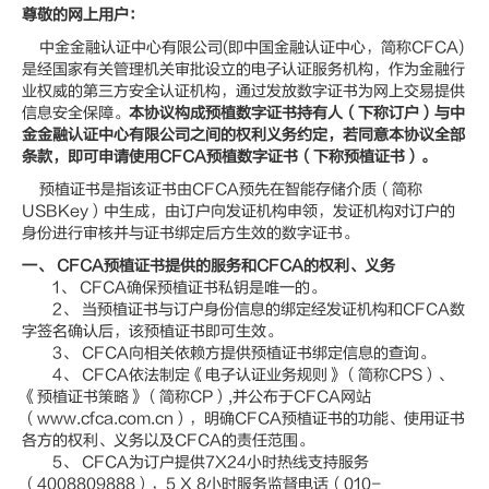
尊敬的网上用户：
中金金融认证中心有限公司(即中国金融认证中心，简称CFCA)
是经国家有关管理机关审批设立的电子认证服务机构，作为金融行
业权威的第三方安全认证机构，通过发放数字证书为网上交易提供
信息安全保障。
本协议构成预植数字证书持有人（下称订户）与中
金金融认证中心有限公司之间的权利义务约定，若同意本协议全部
条款，即可申请使用CFCA预植数字证书（下称预植证书）。
预植证书是指该证书由CFCA预先在智能存储介质（简称
USBKey）中生成，由订户向发证机构申领，发证机构对订户的
身份进行审核并与证书绑定后方生效的数字证书。
一、 CFCA预植证书提供的服务和CFCA的权利、义务
1、 CFCA确保预植证书私钥是唯一的。
2、 当预植证书与订户身份信息的绑定经发证机构和CFCA数
字签名确认后，该预植证书即可生效。
3、 CFCA向相关依赖方提供预植证书绑定信息的查询。
4、 CFCA依法制定《电子认证业务规则》（简称CPS）、
《预植证书策略》（简称CP）,并公布于CFCA网站
（www.cfca.com.cn），明确CFCA预植证书的功能、使用证书
各方的权利、义务以及CFCA的责任范围。
5、 CFCA为订户提供7X24小时热线支持服务
（4008809888），5 X 8小时服务监督电话（010-