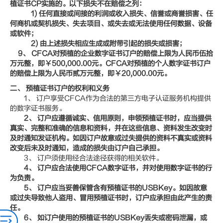
植证书CP实施的。以下损失不在赔偿之列：
1) 任何直接或间接的利润或收入损失、信誉或商誉损害、任
何商机或契机损失、失去项目、或失去或无法使用任何数据、设备
或软件；
2) 由上述损失相应生成或附带引起的损失或损害；
9
、 CFCA对预植的企业数字证书订户的赔偿上限为人民币伍拾
万元整，即￥500,000.00元。CFCA对预植的个人数字证书订户
的赔偿上限为人民币贰万元整，即￥20,000.00元。
二、 预植证书订户的权利和义务
1、 订户享受CFCA作为合法的第三方电子认证服务机构提供
的数字证书服务。
2
、 订户应遵循诚实、信用原则，申领预植证书时，应当提供
真实、完整和准确的信息和资料，并在这些信息、资料发生改变时
及时通知发证机构。如因订户故意或过失提供的资料不真实或资料
改变后未及时通知，造成的损失由订户自己承担。
3、 订户须使用经合法途径获得的相关软件。
4
、 订户应合法使用CFCA数字证书，并对使用数字证书的行
为负责。
5
、 订户应当妥善保管含有预植证书的USBKey。如因故意
或过失导致他人盗用、冒用预植证书时，订户应承担由此产生的责
任。
6
、 如订户使用的预植证书的USBKey丢失或密码泄漏，或