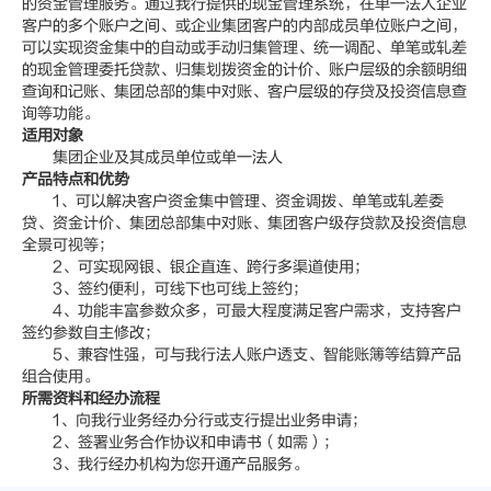
的资金管理服务。通过我行提供的现金管理系统，在单一法人企业
客户的多个账户之间、或企业集团客户的内部成员单位账户之间，
可以实现资金集中的自动或手动归集管理、统一调配、单笔或轧差
的现金管理委托贷款、归集划拨资金的计价、账户层级的余额明细
查询和记账、集团总部的集中对账、客户层级的存贷及投资信息查
询等功能。
适用对象
集团企业及其成员单位或单一法人
产品特点和优势
1、可以解决客户资金集中管理、资金调拨、单笔或轧差委
贷、资金计价、集团总部集中对账、集团客户级存贷款及投资信息
全景可视等；
2、可实现网银、银企直连、跨行多渠道使用；
3、签约便利，可线下也可线上签约；
4、功能丰富参数众多，可最大程度满足客户需求，支持客户
签约参数自主修改；
5、兼容性强，可与我行法人账户透支、智能账簿等结算产品
组合使用。
所需资料和经办流程
1、向我行业务经办分行或支行提出业务申请；
2、签署业务合作协议和申请书（如需）；
3、我行经办机构为您开通产品服务。