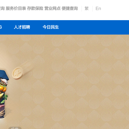
查询
服务价目表
存款保险
营业网点
便捷查询
繁
En
G
人才招聘
今日民生