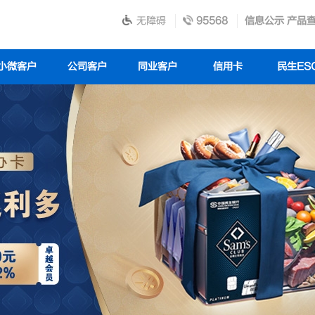
无障碍
95568
信息公示
产品
小微客户
公司客户
同业客户
信用卡
民生ES