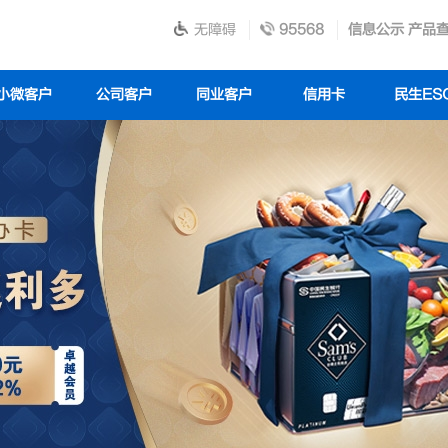
无障碍
95568
信息公示
产品
小微客户
公司客户
同业客户
信用卡
民生ES