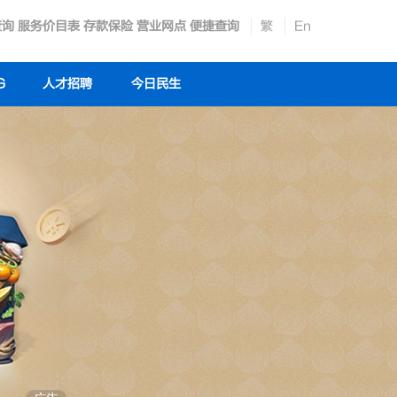
查询
服务价目表
存款保险
营业网点
便捷查询
繁
En
G
人才招聘
今日民生