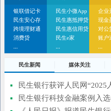
银联借记卡
民生小微App
企业
民生安心存
民生惠抵押贷
现金
跨境理财通
民生惠信用贷
对公
消费贷
民生e家
账户
...
...
...
民生新闻
媒体关注
民生银行获评人民网“2025
民生银行科技金融案例入选“2025人民