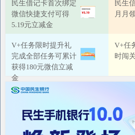
公告
民生借记卡首次绑定
民生
微信快捷支付可得
月月
5.19元立减金
V+任务限时提升礼
V+任
完成全部任务可累计
时闯关
获得180元微信立减
金