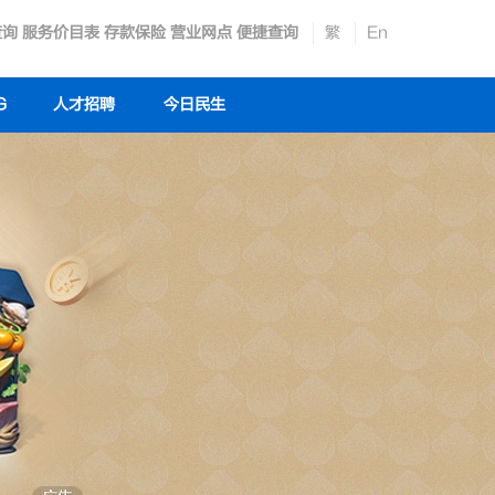
查询
服务价目表
存款保险
营业网点
便捷查询
繁
En
G
人才招聘
今日民生