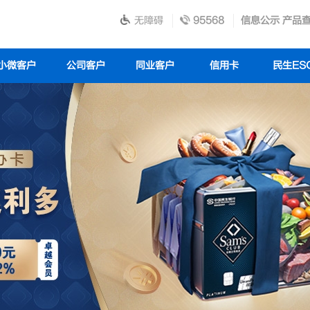
无障碍
95568
信息公示
产品
小微客户
公司客户
同业客户
信用卡
民生ES