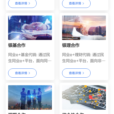
支机构与具备...
定，与保险公...
查看详情
查看详情
银基合作
银理合作
同业e+基金代销: 通过民
同业e+理财代销: 通过民
生同业e+平台，面向同业
生同业e+平台，面向非银
客户代理销售公募基金，
同业客户代理销售理财子
提供TA开户、...
公司发行的银行...
查看详情
查看详情