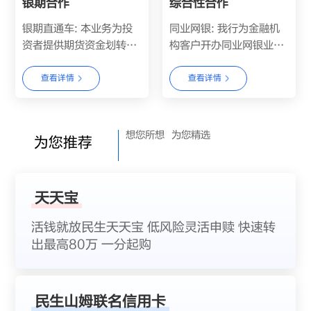
银期合作
综合性合作
银期直通车: 本业务为投
同业网银: 我行为金融机
资者提供期货资金划转相
构客户开办同业网银业
关服务，包括签约、解约
务，客户可通过同业网银
及银期转账...
办理同业存放，...
查看详情
查看详情
想您所想
为您精选
为您推荐
天天宝
活钱就放民生天天宝 低风险灵活申赎 快速转
出最高80万 一分起购
民生山姆联名信用卡