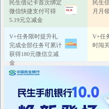
公告
民生借记卡首次绑定
民生
微信快捷支付可得
月月
5.19元立减金
V+任务限时提升礼
V+任
完成全部任务可累计
时闯关
获得180元微信立减
金