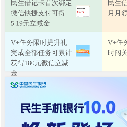
公告
民生借记卡首次绑定
民生
微信快捷支付可得
月月
5.19元立减金
V+任务限时提升礼
V+任
完成全部任务可累计
时闯关
获得180元微信立减
金