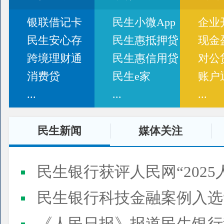
银联借记卡
民生小微App
企业
民生安心存
民生惠抵押贷
现金
跨境理财通
民生惠信用贷
对公
消费贷
民生e家
账户
...
...
...
民生新闻
媒体关注
民生银行获评人民网“2025
民生银行科技金融案例入选“2025人民