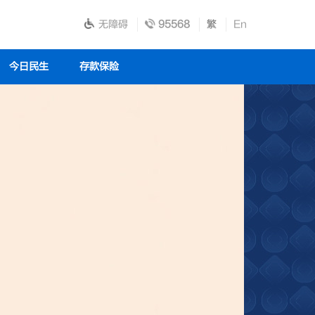
无障碍
95568
繁
En
今日民生
存款保险