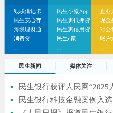
银联借记卡
民生小微App
企业
民生安心存
民生惠抵押贷
现金
跨境理财通
民生惠信用贷
对公
消费贷
民生e家
账户
...
...
...
民生新闻
媒体关注
民生银行获评人民网“2025
民生银行科技金融案例入选“2025人民