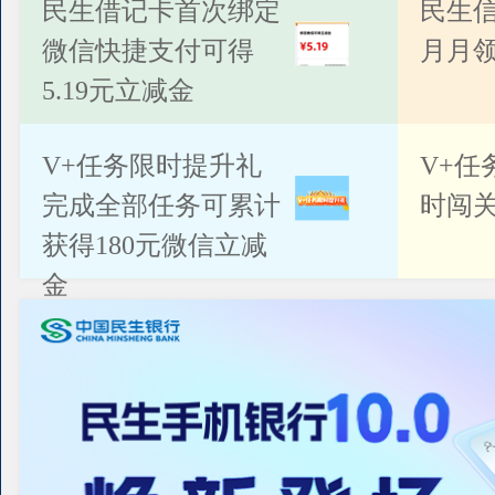
公告
民生借记卡首次绑定
民生
微信快捷支付可得
月月
5.19元立减金
V+任务限时提升礼
V+任
完成全部任务可累计
时闯关
获得180元微信立减
金