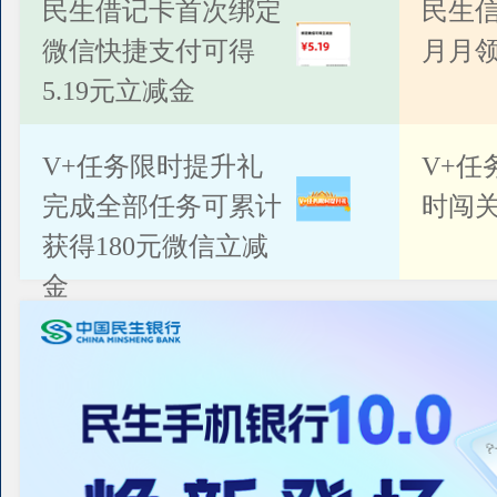
公告
民生借记卡首次绑定
民生
微信快捷支付可得
月月
5.19元立减金
V+任务限时提升礼
V+任
完成全部任务可累计
时闯关
获得180元微信立减
金