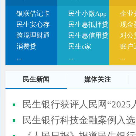
银联借记卡
民生小微App
企业
民生安心存
民生惠抵押贷
现金
跨境理财通
民生惠信用贷
对公
消费贷
民生e家
账户
...
...
...
民生新闻
媒体关注
民生银行获评人民网“2025
民生银行科技金融案例入选“2025人民