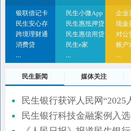
银联借记卡
民生小微App
企业
民生安心存
民生惠抵押贷
现金
跨境理财通
民生惠信用贷
对公
消费贷
民生e家
账户
...
...
...
民生新闻
媒体关注
民生银行获评人民网“2025
民生银行科技金融案例入选“2025人民