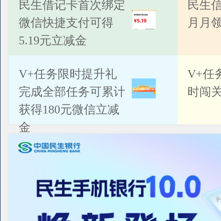
公告
民生借记卡首次绑定
民生
微信快捷支付可得
月月
5.19元立减金
V+任务限时提升礼
V+任
完成全部任务可累计
时闯关
获得180元微信立减
金