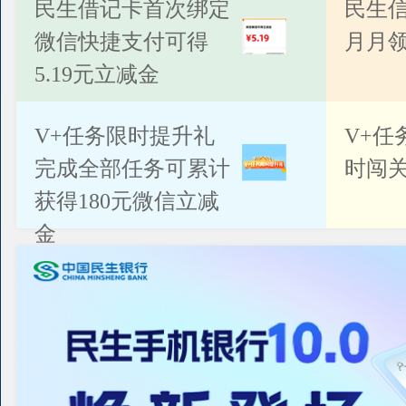
公告
民生借记卡首次绑定
民生
微信快捷支付可得
月月
5.19元立减金
V+任务限时提升礼
V+任
完成全部任务可累计
时闯关
获得180元微信立减
金