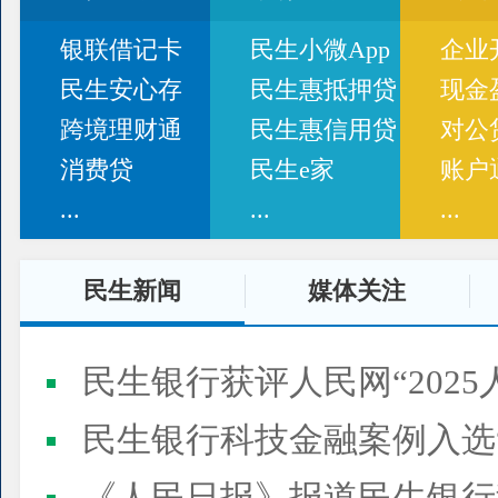
银联借记卡
民生小微App
企业
民生安心存
民生惠抵押贷
现金
跨境理财通
民生惠信用贷
对公
消费贷
民生e家
账户
...
...
...
民生新闻
媒体关注
民生银行获评人民网“2025
民生银行科技金融案例入选“2025人民