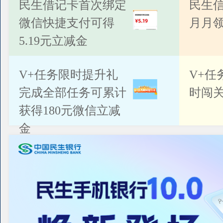
公告
民生借记卡首次绑定
民生
微信快捷支付可得
月月
5.19元立减金
V+任务限时提升礼
V+任
完成全部任务可累计
时闯关
获得180元微信立减
金