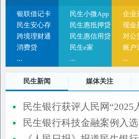
银联借记卡
民生小微App
企业
民生安心存
民生惠抵押贷
现金
跨境理财通
民生惠信用贷
对公
消费贷
民生e家
账户
...
...
...
民生新闻
媒体关注
民生银行获评人民网“2025
民生银行科技金融案例入选“2025人民