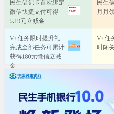
公告
民生借记卡首次绑定
民生
微信快捷支付可得
月月
5.19元立减金
V+任务限时提升礼
V+任
完成全部任务可累计
时闯关
获得180元微信立减
金