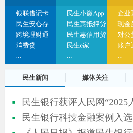
银联借记卡
民生小微App
企业
民生安心存
民生惠抵押贷
现金
跨境理财通
民生惠信用贷
对公
消费贷
民生e家
账户
...
...
...
民生新闻
媒体关注
民生银行获评人民网“2025
民生银行科技金融案例入选“2025人民