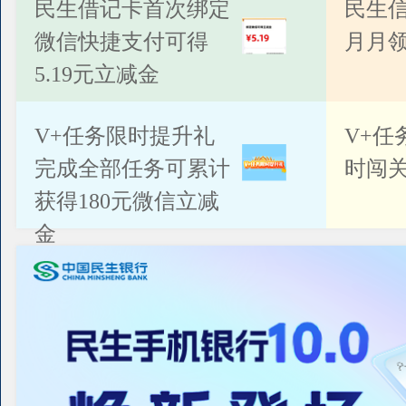
公告
民生借记卡首次绑定
民生
微信快捷支付可得
月月
5.19元立减金
V+任务限时提升礼
V+任
完成全部任务可累计
时闯关
获得180元微信立减
金