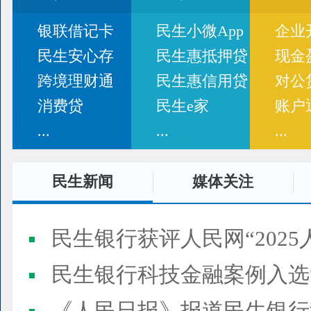
银联借记卡
民生小微App
企业
民生安心存
民生惠抵押贷
现金
跨境理财通
民生惠信用贷
对公
消费贷
民生e家
账户
...
...
...
民生新闻
媒体关注
民生银行获评人民网“2025
民生银行科技金融案例入选“2025人民