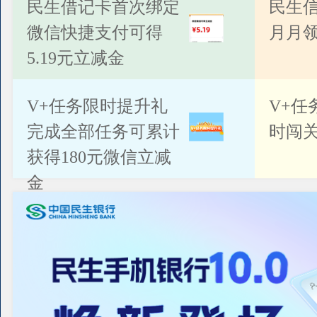
公告
民生借记卡首次绑定
民生
微信快捷支付可得
月月
5.19元立减金
V+任务限时提升礼
V+任
完成全部任务可累计
时闯关
获得180元微信立减
金