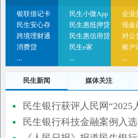
银联借记卡
民生小微App
企业
民生安心存
民生惠抵押贷
现金
跨境理财通
民生惠信用贷
对公
消费贷
民生e家
账户
...
...
...
民生新闻
媒体关注
民生银行获评人民网“2025
民生银行科技金融案例入选“2025人民