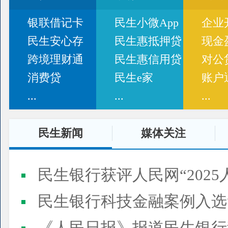
银联借记卡
民生小微App
企业
民生安心存
民生惠抵押贷
现金
跨境理财通
民生惠信用贷
对公
消费贷
民生e家
账户
...
...
...
民生新闻
媒体关注
民生银行获评人民网“2025
民生银行科技金融案例入选“2025人民