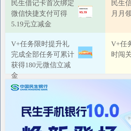
公告
民生借记卡首次绑定
民生
微信快捷支付可得
月月
5.19元立减金
V+任务限时提升礼
V+任
完成全部任务可累计
时闯关
获得180元微信立减
金