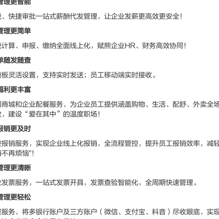
管理更智能
快捷审批一站式薪酬代发管理，让企业发薪更高效更安全！
管理更简单
算、申报、缴纳全面线上化，赋熊企业HR、财务高效协同！
单随发随查
灵活设置，支持实时发送；员工移动端实时接收。
福利更丰富
城和企业配餐服务，为企业员工提供涵盖购物、生活、配舒、外卖全场
效，建设“爱在其中”的温度职场！
报销更及时
销服务，实现企业线上化报销，全流程管控，提升员工报销效率，减轻
销不再烦恼"！
管理更清晰
票服务，一站式发票开具，发票查验智能化，全周期快速管理。
管理更轻松
务，将多银行账户及三方账户（微信、支付宝、料音）尽收眼底，实现