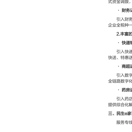
式资金调拨
• 财务
引入财务记
企业全税种
2.丰富
• 快递
引入快递物
快送、特惠
• 商超
引入数字商
全链路数字
• 药房
引入药店进
提供综合化
三、民生e
服务专线：4