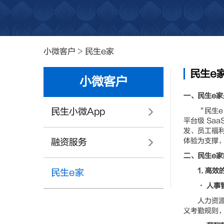
小微客户
>
民生e家
民生e
小微客户
一、民生e家
民生小微App
“民生e 家
平台级 Sa
发、员工福
体验为支撑
融资服务
二、民生e
1. 高
民生e家
• 人事
人力资源统
义考勤规则