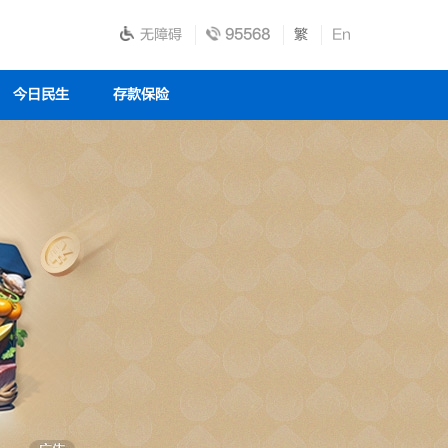
无障碍
95568
繁
En
今日民生
存款保险