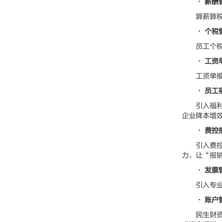
• 薪酬
算薪算税、
• 个税
员工个税计
• 工资
工资单模板
• 员工
引入福利商
企业降本增
• 费控
引入费控报
力，让“报
• 发票
引入专业发
• 账户
民生财资服