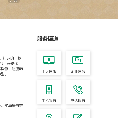
服务渠道
商，打造的一款
服务、薪税代
化操作、超流畅
个人网银
企业网银
转型。
手机银行
电话银行
。多场景自定