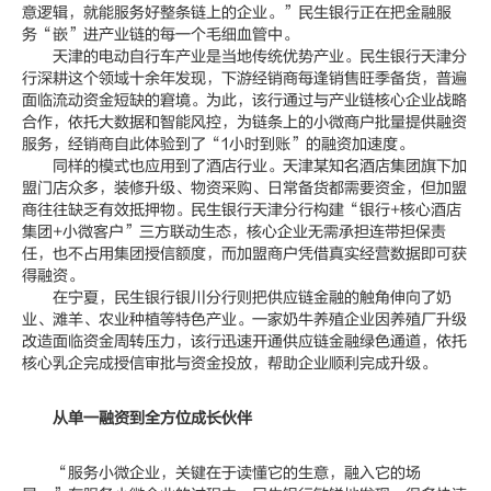
意逻辑，就能服务好整条链上的企业。”民生银行正在把金融服
务“嵌”进产业链的每一个毛细血管中。
天津的电动自行车产业是当地传统优势产业。民生银行天津分
行深耕这个领域十余年发现，下游经销商每逢销售旺季备货，普遍
面临流动资金短缺的窘境。为此，该行通过与产业链核心企业战略
合作，依托大数据和智能风控，为链条上的小微商户批量提供融资
服务，经销商自此体验到了“1小时到账”的融资加速度。
同样的模式也应用到了酒店行业。天津某知名酒店集团旗下加
盟门店众多，装修升级、物资采购、日常备货都需要资金，但加盟
商往往缺乏有效抵押物。民生银行天津分行构建“银行+核心酒店
集团+小微客户”三方联动生态，核心企业无需承担连带担保责
任，也不占用集团授信额度，而加盟商户凭借真实经营数据即可获
得融资。
在宁夏，民生银行银川分行则把供应链金融的触角伸向了奶
业、滩羊、农业种植等特色产业。一家奶牛养殖企业因养殖厂升级
改造面临资金周转压力，该行迅速开通供应链金融绿色通道，依托
核心乳企完成授信审批与资金投放，帮助企业顺利完成升级。
从单一融资到全方位成长伙伴
“服务小微企业，关键在于读懂它的生意，融入它的场