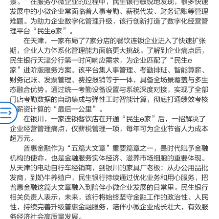
景。”在服务小微企业的过程中，民生银行敏锐地发现，很多快速
发展中的小微企业常面临着人事考勤、薪税代发、财务记账等管理
难题。为助力企业数字化管理升级，该行创新打造了数字化经营管
理平台“民生e家”。
在天津，一家布局了7家分店的餐饮连锁企业进入了快速扩张
期，企业人力体系化管理能力面临更大挑战。了解到企业痛点后，
民生银行天津分行第一时间响应需求，为企业匹配了“民生e
家”进阶版服务方案。该平台集人事管理、考勤排班、智能算薪、
财务记账、发票管理、费控报销等于一体，具备全场景覆盖与多生
态融合优势。通过统一考勤设备设置与系统深度对接，实现了全部
门店考勤数据的自动集成与弹性工时智能计算，彻底打通绩效考核
与薪资计算的“最后一公里”。
在银川，一家连锁餐饮店在开通“民生e家”后，一招解决了
企业经营管理痛点，仅薪税管理一项，每年可为企业节省人力成本
超万元。
普惠金融作为“五篇大文章”重要篇章之一，是时代赋予金融
机构的使命，也是金融服务实体经济、滋养市场细胞的重要体现。
从天津的电动自行车经销商，到银川的家具厂老板；从办公用品批
发商，到奶牛养殖户，民生银行持续通过优化业务和用心服务，把
普惠金融这篇大文章融入到陪伴小微企业发展的日常里。民生银行
相关负责人表示，未来，该行将始终坚守金融工作的政治性、人民
性，持续完善升级普惠金融服务，陪伴小微企业成长壮大，有效服
务经济社会高质量发展。