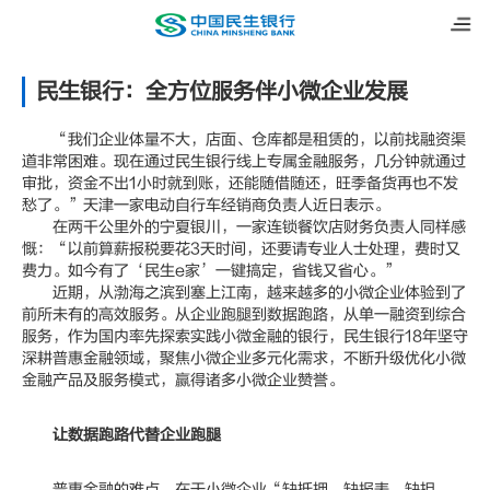
民生银行：全方位服务伴小微企业发展
“我们企业体量不大，店面、仓库都是租赁的，以前找融资渠
道非常困难。现在通过民生银行线上专属金融服务，几分钟就通过
审批，资金不出1小时就到账，还能随借随还，旺季备货再也不发
愁了。”天津一家电动自行车经销商负责人近日表示。
在两千公里外的宁夏银川，一家连锁餐饮店财务负责人同样感
慨：“以前算薪报税要花3天时间，还要请专业人士处理，费时又
费力。如今有了‘民生e家’一键搞定，省钱又省心。”
近期，从渤海之滨到塞上江南，越来越多的小微企业体验到了
前所未有的高效服务。从企业跑腿到数据跑路，从单一融资到综合
服务，作为国内率先探索实践小微金融的银行，民生银行18年坚守
深耕普惠金融领域，聚焦小微企业多元化需求，不断升级优化小微
金融产品及服务模式，赢得诸多小微企业赞誉。
让数据跑路代替企业跑腿
普惠金融的难点，在于小微企业“缺抵押、缺报表、缺担