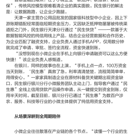
保”，传统风控模型很难看清企业的真实面貌。民生银行的解法
是：让数据跑路，让企业少跑腿。
天津一家主营办公用品批发的国家级科技型中小企业，因上下
游账期错配经常面临短期资金压力，又因缺乏抵押物屡屡被传统渠
道拒之门外。民生银行天津分行通过“民生快贷”——一款基于大
数据智能风控的纯信用线上产品，结合企业经营数据和合作历史，
为企业匹配了融资支持。企业负责人通过手机APP，仅用数分钟
就完成了申请、审批、签约全流程，资金快速到账。
“没想到现在小微企业在手机上向银行申请融资可以这么方便
快捷！”该企业负责人感慨道。
在银川，同样的故事也在上演。“手机上点一点，100万资金
当天到账，‘民生惠’真救了急。利率清清楚楚，流程简简单单，
用得安心。”一家家具制造企业在原材料备货关键期出现资金缺
口，民生银行银川分行小微服务团队主动上门，指导客户通过“民
生惠”全线上信用贷款产品操作申请。从一键提交到资金到账，仅
用半天时间。截至目前，银川分行已通过“民生惠”为数百户涉
农、服务、科技等行业的小微主体提供了纯信用资金支持。
从场景深耕到全周期陪伴
小微企业往往散落在产业链的各个节点。“读懂一个行业的生